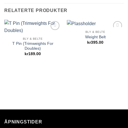
RELATERTE PRODUKTER
BLY & BELTE
Add to
Add to
Weight Belt
Wishlist
Wishlist
BLY & BELTE
kr
395.00
T Pin (Trimweights For
Doubles)
kr
189.00
ÅPNINGSTIDER