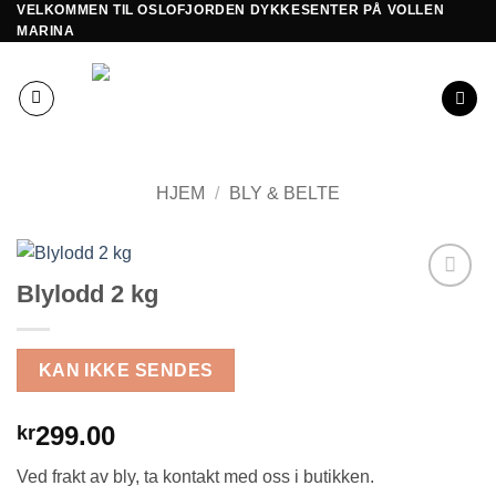
VELKOMMEN TIL OSLOFJORDEN DYKKESENTER PÅ VOLLEN
Skip
MARINA
to
content
HJEM
/
BLY & BELTE
Blylodd 2 kg
Add to
Wishlist
KAN IKKE SENDES
299.00
kr
Ved frakt av bly, ta kontakt med oss i butikken.