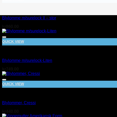
BCD
Blylomme m/surelock II – stor
kr
860.00
QUICK VIEW
BCD
Blylomme m/surelock-Liten
kr
749.00
QUICK VIEW
BCD
Blylommer, Cressi
kr
440.00