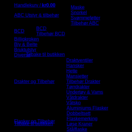
Handlekurv /
kr
0.00
Maske
Snorkel
ABC Utstyr & tilbehør
Svømmeføtter
Tilbehør ABC
BCD
BCD
Tilbehør BCD
Billigkroken
Bly & Belte
Bruktutstyr
Tilbake til butikken
Diverse
Draktventiler
Hansker
Hette
Handlekurv
Mansjetter
Drakter og Tilbehør
Tilbehør Drakter
Tørrdrakter
Undertøy & Vams
Våtdrakter
Våtsko
Aluminiums Flasker
Dobbeltsett
Flaskemerking
Flasker og Tilbehør
Tilbake til butikken
Løse Kraner
Stålflaske