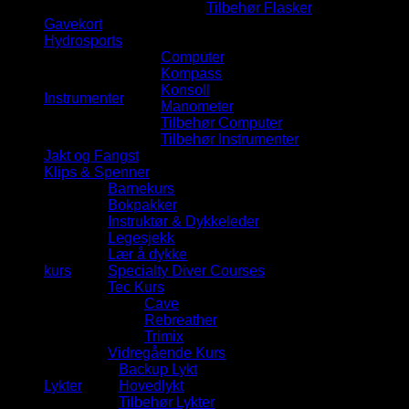
Tilbehør Flasker
Gavekort
Hydrosports
Computer
Kompass
Konsoll
Instrumenter
Manometer
Tilbehør Computer
Tilbehør Instrumenter
Jakt og Fangst
Klips & Spenner
Barnekurs
Bokpakker
Instruktør & Dykkeleder
Legesjekk
Lær å dykke
kurs
Specialty Diver Courses
Tec Kurs
Cave
Rebreather
Trimix
Vidregående Kurs
Backup Lykt
Lykter
Hovedlykt
Tilbehør Lykter