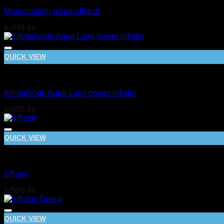
Monoadapter u/spendbånd
kr
945.00
QUICK VIEW
BCD
Inflatorhode Aqua Lung power inflator
kr
995.00
QUICK VIEW
BCD
Inflator
kr
590.00
QUICK VIEW