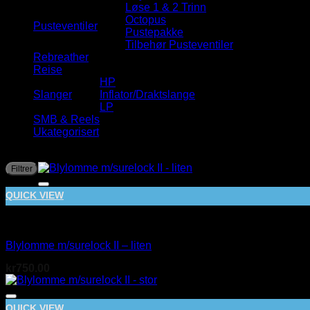
Løse 1 & 2 Trinn
Octopus
Pusteventiler
Pustepakke
Tilbehør Pusteventiler
Rebreather
Reise
HP
Slanger
Inflator/Draktslange
LP
SMB & Reels
Ukategorisert
Filtrer på pris
Filtrer
QUICK VIEW
BCD
Blylomme m/surelock II – liten
kr
750.00
QUICK VIEW