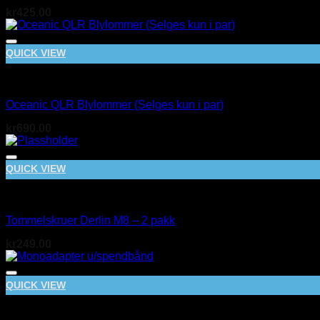
kr
425.00
QUICK VIEW
BCD
Oceanic QLR Blylommer (Selges kun i par)
kr
690.00
QUICK VIEW
BCD
Tommelskruer Derlin M8 – 2 pakk
kr
249.00
QUICK VIEW
BCD