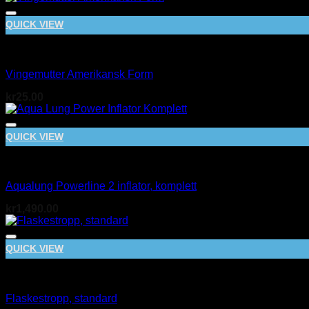
QUICK VIEW
BCD
Vingemutter Amerikansk Form
kr
25.00
QUICK VIEW
BCD
Aqualung Powerline 2 inflator, komplett
kr
1,490.00
QUICK VIEW
BCD
Flaskestropp, standard