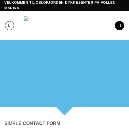
VELKOMMEN TIL OSLOFJORDEN DYKKESENTER PÅ VOLLEN
Skip
MARINA
to
content
CREATE POWERFUL
FORMS
Create Powerful forms with the integrated
Contact Form 7 Plugin.
SIMPLE CONTACT FORM