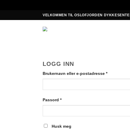
Skip
VELKOMMEN TIL OSLOFJORDEN DYKKESENTE
to
content
LOGG INN
Påkrevd
Brukernavn eller e-postadresse
*
Påkrevd
Passord
*
Husk meg