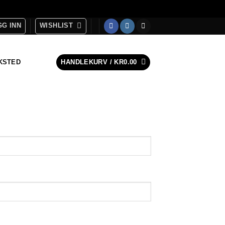
G INN
WISHLIST
KSTED
HANDLEKURV /
KR
0.00