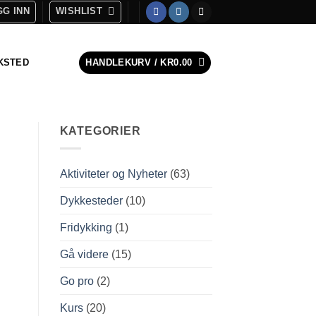
G INN
WISHLIST
KSTED
HANDLEKURV /
KR
0.00
KATEGORIER
Aktiviteter og Nyheter
(63)
Dykkesteder
(10)
Fridykking
(1)
Gå videre
(15)
Go pro
(2)
Kurs
(20)