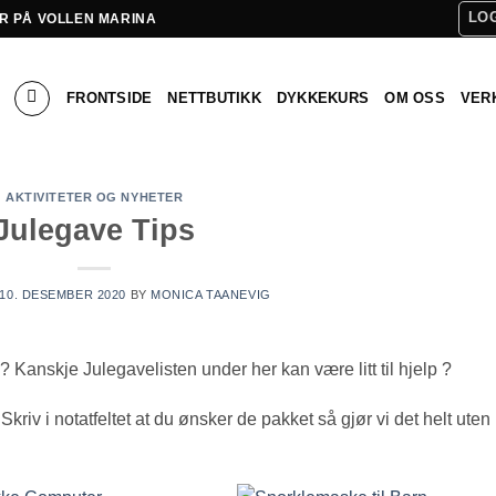
LOG
R PÅ VOLLEN MARINA
FRONTSIDE
NETTBUTIKK
DYKKEKURS
OM OSS
VER
AKTIVITETER OG NYHETER
Julegave Tips
10. DESEMBER 2020
BY
MONICA TAANEVIG
 ? Kanskje Julegavelisten under her kan være litt til hjelp ?
riv i notatfeltet at du ønsker de pakket så gjør vi det helt uten