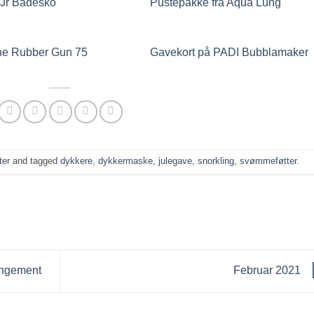
 Jr Badesko
Pustepakke fra Aqua Lung
e Rubber Gun 75
Gavekort på PADI Bubblamaker
ter
and tagged
dykkere
,
dykkermaske
,
julegave
,
snorkling
,
svømmeføtter
.
angement
Februar 2021