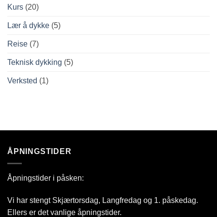
Kurs
(20)
Lær å dykke
(5)
Reise
(7)
Teknisk dykking
(5)
Verksted
(1)
ÅPNINGSTIDER
Åpningstider i påsken:
Vi har stengt Skjærtorsdag, Langfredag og 1. påskedag.
Ellers er det vanlige åpningstider.