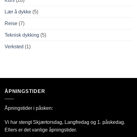
Kurs
(20)
Lær å dykke
(5)
Reise
(7)
Teknisk dykking
(5)
Verksted
(1)
ÅPNINGSTIDER
Åpningstider i påsken:
Vi har stengt Skjærtorsdag, Langfredag og 1. påskedag.
Ellers er det vanlige åpningstider.