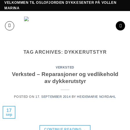
VELKOMMEN TIL OSLOFJORDEN DYKKESENTER PÅ VOLLEN
Skip
MARINA
to
content
TAG ARCHIVES:
DYKKERUTSTYR
VERKSTED
Verksted – Reparasjoner og vedlikehold
av dykkerutstyr
POSTED ON
17. SEPTEMBER 2014
BY
HEIDEMARIE NORDAHL
17
sep
CONTINUE READING
→