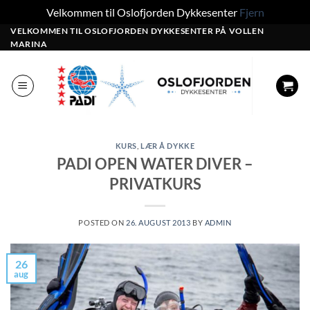
Velkommen til Oslofjorden Dykkesenter
Fjern
Skip
VELKOMMEN TIL OSLOFJORDEN DYKKESENTER PÅ VOLLEN
MARINA
to
content
KURS
,
LÆR Å DYKKE
PADI OPEN WATER DIVER –
PRIVATKURS
POSTED ON
26. AUGUST 2013
BY
ADMIN
26
aug