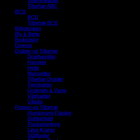
Svømmeføtter
Tilbehør ABC
BCD
BCD
Tilbehør BCD
Billigkroken
Bly & Belte
Bruktutstyr
Diverse
Drakter og Tilbehør
Draktventiler
Hansker
Hette
Mansjetter
Tilbehør Drakter
Tørrdrakter
Undertøy & Vams
Våtdrakter
Våtsko
Flasker og Tilbehør
Aluminiums Flasker
Dobbeltsett
Flaskemerking
Løse Kraner
Stålflaske