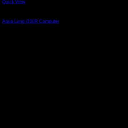
Add to Wishlist
Quick View
Computer
Aqua Lung i330R Computer
Åpningstider
Åpningstider i påsken:
Vi har stengt Skjærtorsdag, Langfredag og 1. påskedag.
Ellers er det vanlige åpningstider.
God påske!
Mandag : Stengt
Tirsdag: 12-18
Onsdag: 12 – 18
Torsdag: 17 -20
Fredag: 12 – 18
Lørdag: 10 – 14