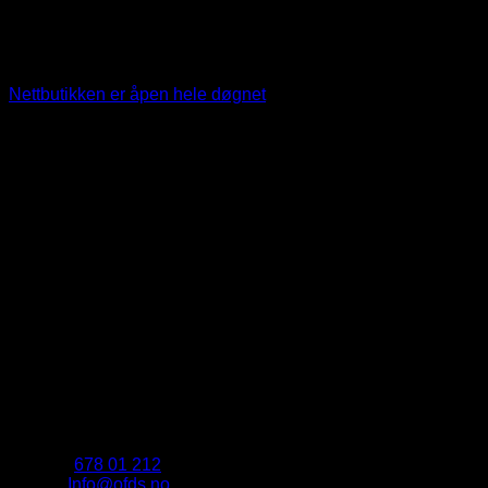
Søndag: 09 – 11
Nettbutikken er åpen hele døgnet
.
Kontakt
Telefon:
678 01 212
E-post:
Info@ofds.no