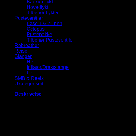
Backup Lykt
Hovedlykt
Tilbehør Lykter
Pusteventiler
Løse 1 & 2 Trinn
Octopus
Pustepakke
Tilbehør Pusteventiler
Rebreather
Reise
Slanger
HP
Inflator/Draktslange
LP
SMB & Reels
Ukategorisert
Beskrivelse
Blylommen:
Lengde: 21,5 cm
Bredde 18 cm
Passer til:
Brukes på: