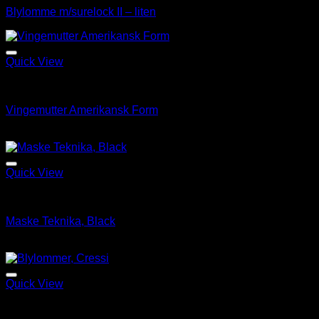
Blylomme m/surelock II – liten
Add to Wishlist
Quick View
BCD
Vingemutter Amerikansk Form
kr
25.00
Add to Wishlist
Quick View
ABC Utstyr & tilbehør
Maske Teknika, Black
kr
1,195.00
Add to Wishlist
Quick View
Utsolgt