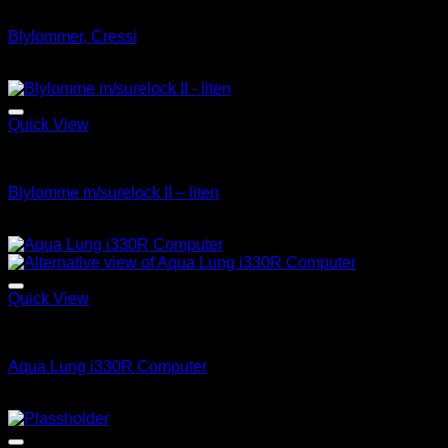
BCD
Blylommer, Cressi
kr
440.00
Add to Wishlist
Quick View
BCD
Blylomme m/surelock II – liten
kr
750.00
Add to Wishlist
Quick View
Computer
Aqua Lung i330R Computer
kr
5,949.00