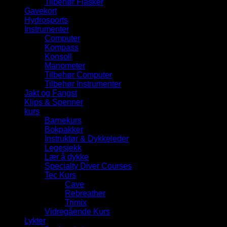
Tilbehør Flasker
Gavekort
Hydrosports
Instrumenter
Computer
Kompass
Konsoll
Manometer
Tilbehør Computer
Tilbehør Instrumenter
Jakt og Fangst
Klips & Spenner
kurs
Barnekurs
Bokpakker
Instruktør & Dykkeleder
Legesjekk
Lær å dykke
Specialty Diver Courses
Tec Kurs
Cave
Rebreather
Trimix
Vidregående Kurs
Lykter