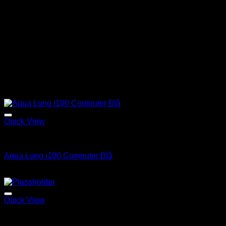
– Apeks Black Ice , alle str.
– Eldre utgaver av PRO QD, str L og XL
– Eldre utgaver av PREO LT, str L og XL
– Eldre utgaver av PRO XLT, , str L – XXL
– Eldre utgaver av Black Diamond (alle str.)
– Eldre utgaver av Latitude XLT (alle str.)
– Eldre utgaver av PRO QD i3, str L – XXL
– Eldre utgaver av PRO Unlimited, str L – XXL
Relaterte produkter
Add to Wishlist
Quick View
Computer
Aqua Lung i100 Computer Blå
kr
3,995.00
Add to Wishlist
Quick View
BCD