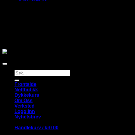
Adresse:
Vollen Marina.
Vollen Marina 9, 1390 Vollen
Våre merker
Copyright 2026 ©
Flatsome Theme
Søk
etter:
Frontside
Nettbutikk
Dykkekurs
Om Oss
Verksted
Logg inn
Nyhetsbrev
Handlekurv /
kr
0.00
Handlekurv