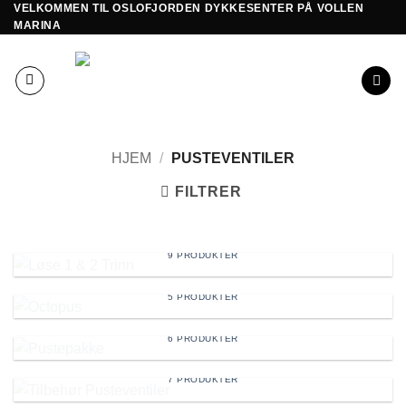
VELKOMMEN TIL OSLOFJORDEN DYKKESENTER PÅ VOLLEN
Skip
MARINA
to
content
HJEM
/
PUSTEVENTILER
FILTRER
LØSE 1 & 2 TRINN
9 PRODUKTER
OCTOPUS
5 PRODUKTER
PUSTEPAKKE
6 PRODUKTER
TILBEHØR PUSTEVENTILER
7 PRODUKTER