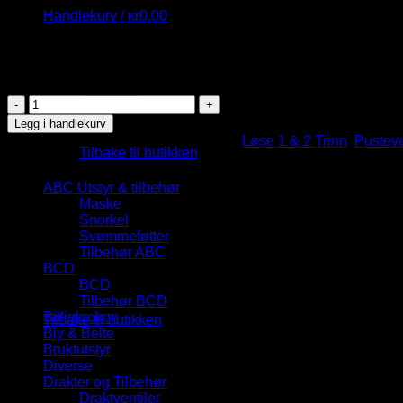
Handlekurv /
kr
0.00
kr
4,500.00
Fjernlager, leveringstid: 10 dager
LØST
AQL
Du har ingen produkter i handlekurven.
Legg i handlekurv
LEG3ND
Produktnummer:
101091
Kategorier:
Løse 1 & 2 Trinn
,
Pusteve
ELITE
Tilbake til butikken
Kategorier
2:TRINN
antall
Handlekurv
ABC Utstyr & tilbehør
Maske
Snorkel
Svømmeføtter
Tilbehør ABC
BCD
BCD
Du har ingen produkter i handlekurven.
Tilbehør BCD
Billigkroken
Tilbake til butikken
Bly & Belte
Bruktutstyr
Diverse
Drakter og Tilbehør
Draktventiler