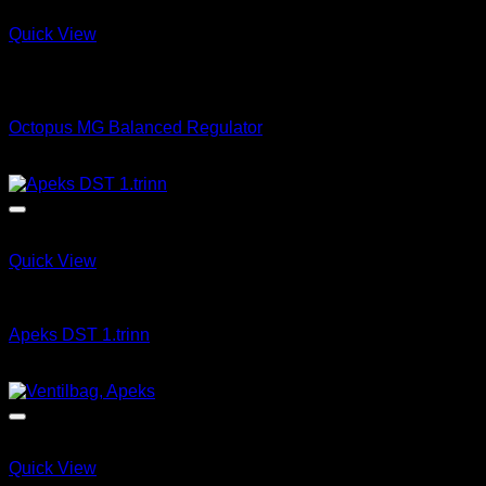
Quick View
Utsolgt
Octopus
Octopus MG Balanced Regulator
kr
2,549.00
Quick View
Løse 1 & 2 Trinn
Apeks DST 1.trinn
kr
4,845.00
Quick View