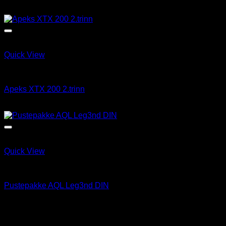
kr
18,990.00
Quick View
Løse 1 & 2 Trinn
Apeks XTX 200 2.trinn
kr
4,465.00
Quick View
Pustepakke
Pustepakke AQL Leg3nd DIN
kr
12,290.00
Åpningstider