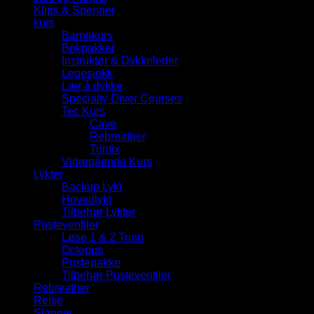
Klips & Spenner
kurs
Barnekurs
Bokpakker
Instruktør & Dykkeleder
Legesjekk
Lær å dykke
Specialty Diver Courses
Tec Kurs
Cave
Rebreather
Trimix
Vidregående Kurs
Lykter
Backup Lykt
Hovedlykt
Tilbehør Lykter
Pusteventiler
Løse 1 & 2 Trinn
Octopus
Pustepakke
Tilbehør Pusteventiler
Rebreather
Reise
Slanger