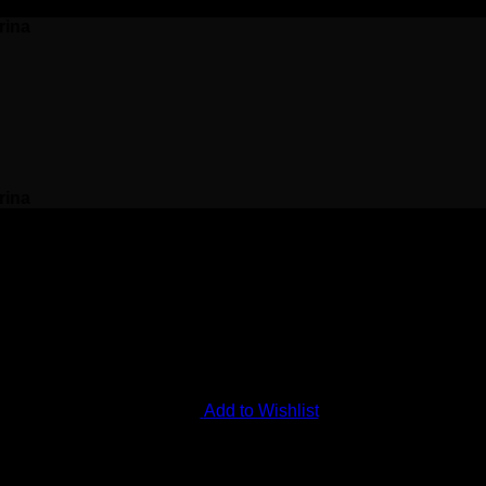
rina
rina
Add to Wishlist
:TRINN