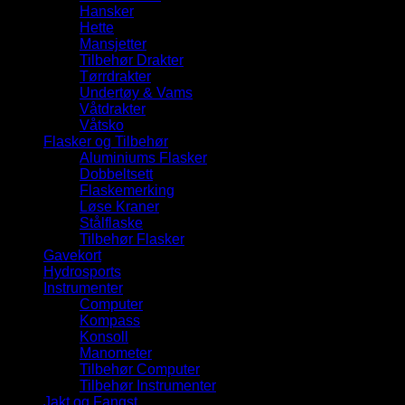
Hansker
Hette
Mansjetter
Tilbehør Drakter
Tørrdrakter
Undertøy & Vams
Våtdrakter
Våtsko
Flasker og Tilbehør
Aluminiums Flasker
Dobbeltsett
Flaskemerking
Løse Kraner
Stålflaske
Tilbehør Flasker
Gavekort
Hydrosports
Instrumenter
Computer
Kompass
Konsoll
Manometer
Tilbehør Computer
Tilbehør Instrumenter
Jakt og Fangst