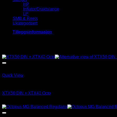
HP
Inflator/Draktslange
LP
SMB & Reels
Ukategorisert
Tilleggsinformasjon
Relaterte produkter
Quick View
Pustepakke
XTX50 DIN + XTX40 Octo
kr
11,200.00