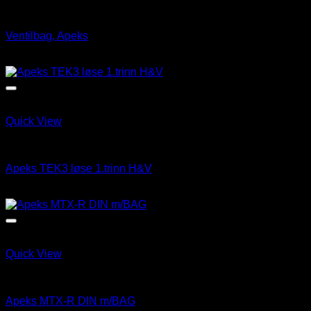
Pusteventiler
Ventilbag, Apeks
kr
450.00
Quick View
Løse 1 & 2 Trinn
Apeks TEK3 løse 1.trinn H&V
kr
11,200.00
Quick View
Pustepakke
Apeks MTX-R DIN m/BAG