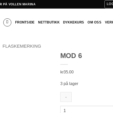
LOG
R PÅ VOLLEN MARINA
FRONTSIDE
NETTBUTIKK
DYKKEKURS
OM OSS
VER
FLASKEMERKING
MOD 6
kr
35.00
Add to Wishlist
3 på lager
MOD