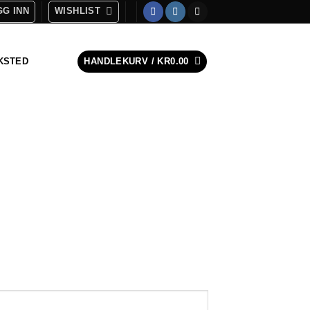
G INN
WISHLIST
KSTED
HANDLEKURV /
KR
0.00