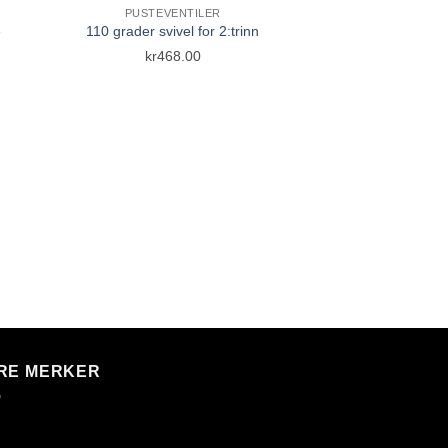
PUSTEVENTILER
e
110 grader svivel for 2:trinn
list
Add to Wishlist
kr
468.00
FLASKEM
Argon Klister
kr
68
RE MERKER