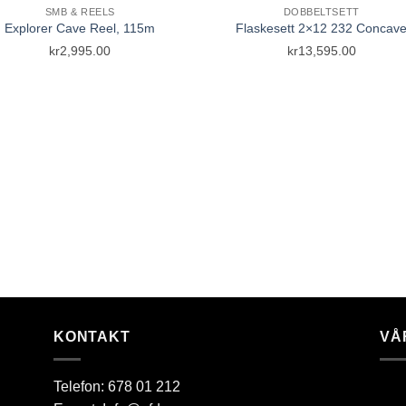
SMB & REELS
DOBBELTSETT
Explorer Cave Reel, 115m
Flaskesett 2×12 232 Concav
Add to Wishlist
Add to Wish
kr
2,995.00
kr
13,595.00
KONTAKT
VÅ
Telefon:
678 01 212