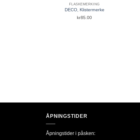
FLASKEMERKING
DECO, Klistermerke
Add to Wishlist
kr
85.00
ÅPNINGSTIDER
Åpningstider i påsken: