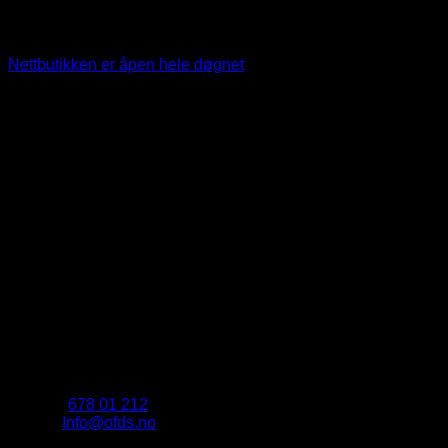
Nettbutikken er åpen hele døgnet
.
Kontakt
Telefon:
678 01 212
E-post:
Info@ofds.no