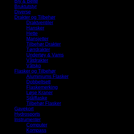
Bly & Belte
Bruktutstyr
Diverse
Drakter og Tilbehør
Draktventiler
Hansker
Hette
Mansjetter
Tilbehør Drakter
Tørrdrakter
Undertøy & Vams
Våtdrakter
Våtsko
Flasker og Tilbehør
Aluminiums Flasker
Dobbeltsett
Flaskemerking
Løse Kraner
Stålflaske
Tilbehør Flasker
Gavekort
Hydrosports
Instrumenter
Computer
Kompass