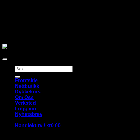
Adresse:
Vollen Marina.
Vollen Marina 9, 1390 Vollen
Våre merker
Copyright 2026 ©
Flatsome Theme
Søk
etter:
Frontside
Nettbutikk
Dykkekurs
Om Oss
Verksted
Logg inn
Nyhetsbrev
Handlekurv /
kr
0.00
Handlekurv