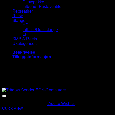
Pustepakke
Tilbehør Pusteventiler
Rebreather
Reise
Slanger
HP
Inflator/Draktslange
LP
SMB & Reels
Ukategorisert
Beskrivelse
Tilleggsinformasjon
Leveres med Bungee feste og bungee strikk
Relaterte produkter
Add to Wishlist
Quick View