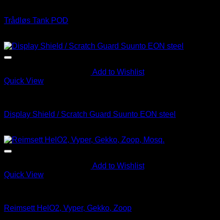
Computer
Trådløs Tank POD
kr
4,990.00
Add to Wishlist
Quick View
Instrumenter
Display Shield / Scratch Guard Suunto EON steel
kr
215.00
Add to Wishlist
Quick View
Instrumenter
Reimsett HelO2, Vyper, Gekko, Zoop