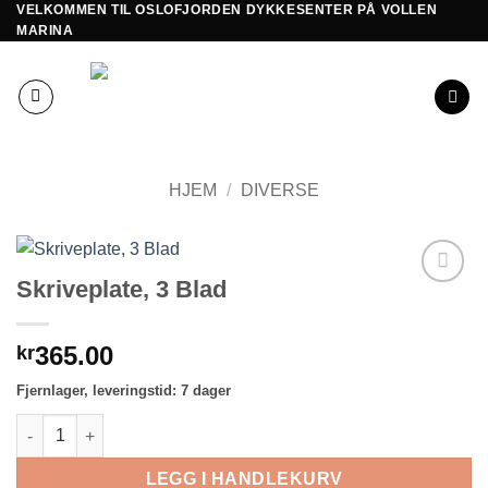
VELKOMMEN TIL OSLOFJORDEN DYKKESENTER PÅ VOLLEN
Skip
MARINA
to
content
HJEM
/
DIVERSE
Skriveplate, 3 Blad
Add to
Wishlist
365.00
kr
Fjernlager, leveringstid: 7 dager
Skriveplate, 3 Blad antall
LEGG I HANDLEKURV