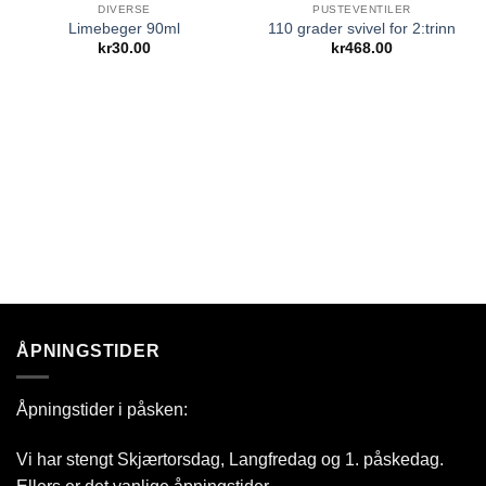
UTSOLGT
DIVERSE
PUSTEVENTILER
Add to
Add to
Limebeger 90ml
110 grader svivel for 2:trinn
Wishlist
Wishlist
kr
30.00
kr
468.00
ÅPNINGSTIDER
Åpningstider i påsken:
Vi har stengt Skjærtorsdag, Langfredag og 1. påskedag.