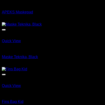
ABC Utstyr & tilbehør
APEKS Maskepad
kr
165.00
Quick View
ABC Utstyr & tilbehør
Maske Teknika, Black
kr
1,195.00
Quick View
ABC Utstyr & tilbehør
Fins Bag Kid