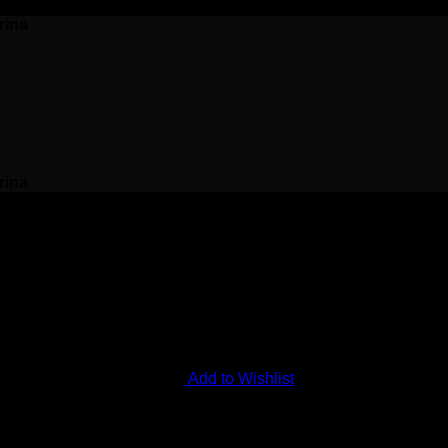
rina
rina
Add to Wishlist