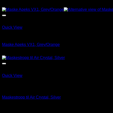
kr
195.00
Quick View
ABC Utstyr & tilbehør
Maske Apeks VX1, Grey/Orange
kr
1,890.00
Quick View
Utsolgt
ABC Utstyr & tilbehør
Maskestropp til Air Crystal, Silver
kr
95.00
Åpningstider