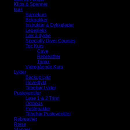
Klips & Spenner
kurs
Barnekurs
Bokpakker
Instruktør & Dykkeleder
Legesjekk
Lær å dykke
Specialty Diver Courses
Tec Kurs
Cave
Rebreather
Trimix
Vidregående Kurs
Lykter
Backup Lykt
Hovedlykt
Tilbehør Lykter
Pusteventiler
Løse 1 & 2 Trinn
Octopus
Pustepakke
Tilbehør Pusteventiler
Rebreather
Reise
Slanger