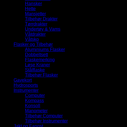
Hansker
Hette
Mansjetter
Tilbehør Drakter
Tørrdrakter
Undertøy & Vams
Våtdrakter
Våtsko
Flasker og Tilbehør
Aluminiums Flasker
Dobbeltsett
Flaskemerking
Løse Kraner
Stålflaske
Tilbehør Flasker
Gavekort
Hydrosports
Instrumenter
Computer
Kompass
Konsoll
Manometer
Tilbehør Computer
Tilbehør Instrumenter
Jakt og Fangst