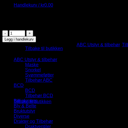
Handlekurv /
kr
0.00
kr
35.00
43 på lager
Snorkelholder,
8-
Du har ingen produkter i handlekurven.
Legg i handlekurv
tall
Produktnummer:
100123
Kategorier:
ABC Utstyr & tilbehør
,
Ti
antall
Tilbake til butikken
Kategorier
Handlekurv
ABC Utstyr & tilbehør
Maske
Snorkel
Svømmeføtter
Tilbehør ABC
BCD
BCD
Du har ingen produkter i handlekurven.
Tilbehør BCD
Billigkroken
Tilbake til butikken
Bly & Belte
Bruktutstyr
Diverse
Drakter og Tilbehør
Draktventiler