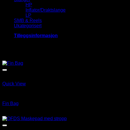
HP
Inflator/Draktslange
LP
SMB & Reels
Ukategorisert
Tilleggsinformasjon
Relaterte produkter
Quick View
ABC Utstyr & tilbehør
Fin Bag
kr
95.00