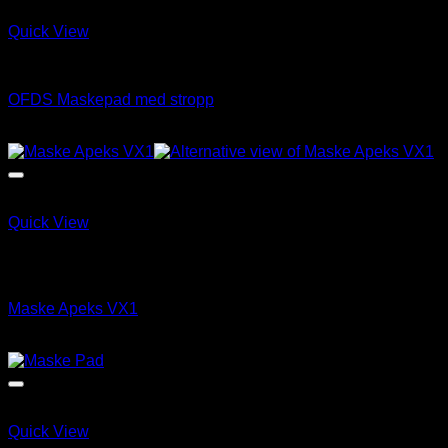
Quick View
ABC Utstyr & tilbehør
OFDS Maskepad med stropp
kr
95.00
Quick View
Utsolgt
ABC Utstyr & tilbehør
Maske Apeks VX1
kr
1,890.00
Quick View