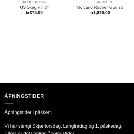
UTSOLGT
BILLIGKROKEN
BILLIGKROKEN
US Skeg Fin 9″
Moicano Rubber Gun 75
Add to Wishlist
Add to Wishlist
kr
375.00
kr
1,890.00
ÅPNINGSTIDER
Åpningstider i påsken:
Vi har stengt Skjærtorsdag, Langfredag og 1. påskedag.
Ellers er det vanlige åpningstider.