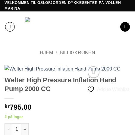
VELKOMMEN TIL OSLOFJORDEN DYKKESENTER PÅ VOLLEN
Skip
MARINA
to
content
HJEM
/
BILLIGKROKEN
Welter High Pressure Inflation Hand
Pump 2000 CC
Add to Wishlist
795.00
kr
2 på lager
Welter High Pressure Inflation Hand Pump 2000 CC antall