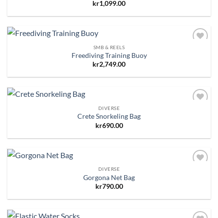
kr
1,099.00
SMB & REELS
Add to
Freediving Training Buoy
Wishlist
kr
2,749.00
DIVERSE
Add to
Crete Snorkeling Bag
Wishlist
kr
690.00
DIVERSE
Add to
Gorgona Net Bag
Wishlist
kr
790.00