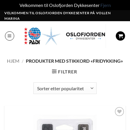
Velkommen til Oslofjorden Dykkesenter
Fjern
Skip
VELKOMMEN TIL OSLOFJORDEN DYKKESENTER PÅ VOLLEN
MARINA
to
content
HJEM
/
PRODUKTER MED STIKKORD «FRIDYKKING»
FILTRER
Add to
Wishlist