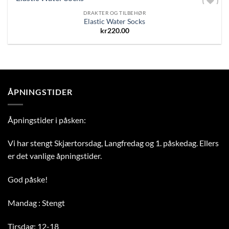
DRAKTER OG TILBEHØR
Add to
Elastic Water Socks
Wishlist
kr
220.00
ÅPNINGSTIDER
Åpningstider i påsken:
Vi har stengt Skjærtorsdag, Langfredag og 1. påskedag. Ellers
er det vanlige åpningstider.
God påske!
Mandag : Stengt
Tirsdag: 12-18