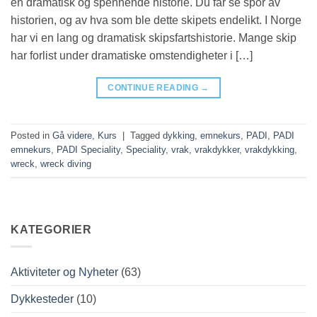
en dramatisk og spennende historie. Du får se spor av
historien, og av hva som ble dette skipets endelikt. I Norge
har vi en lang og dramatisk skipsfartshistorie. Mange skip
har forlist under dramatiske omstendigheter i […]
CONTINUE READING
→
Posted in
Gå videre
,
Kurs
|
Tagged
dykking
,
emnekurs
,
PADI
,
PADI
emnekurs
,
PADI Speciality
,
Speciality
,
vrak
,
vrakdykker
,
vrakdykking
,
wreck
,
wreck diving
KATEGORIER
Aktiviteter og Nyheter
(63)
Dykkesteder
(10)