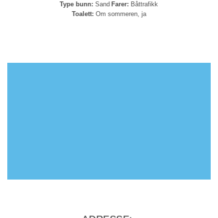
Type bunn:
Sand
Farer:
Båttrafikk
Toalett:
Om sommeren, ja