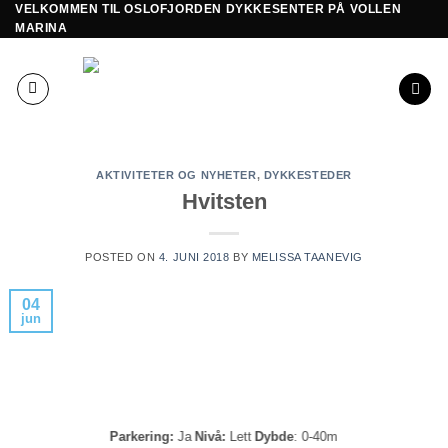
VELKOMMEN TIL OSLOFJORDEN DYKKESENTER PÅ VOLLEN
Skip
MARINA
to
content
AKTIVITETER OG NYHETER
,
DYKKESTEDER
Hvitsten
POSTED ON
4. JUNI 2018
BY
MELISSA TAANEVIG
04
jun
Parkering:
Ja
Nivå:
Lett
Dybde
: 0-40m