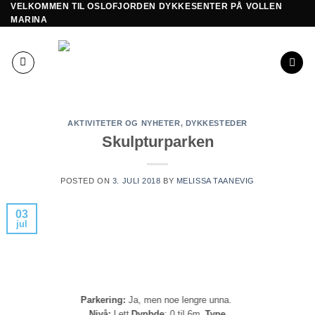
VELKOMMEN TIL OSLOFJORDEN DYKKESENTER PÅ VOLLEN
Skip
MARINA
to
content
AKTIVITETER OG NYHETER
,
DYKKESTEDER
Skulpturparken
POSTED ON
3. JULI 2018
BY
MELISSA TAANEVIG
03
jul
Parkering:
Ja, men noe lengre unna.
Nivå:
Lett
Dypbde
: 0 til 6m.
Type