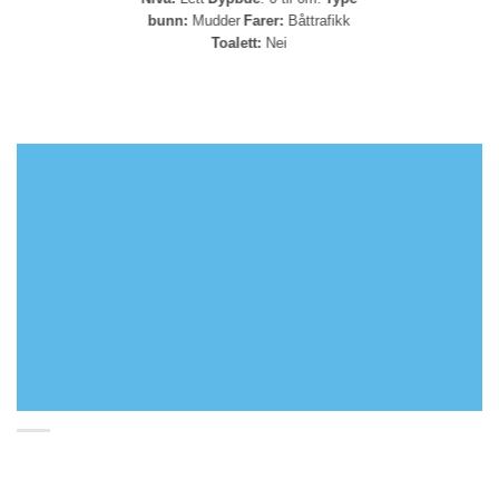
bunn:
Mudder
Farer:
Båttrafikk
Toalett:
Nei