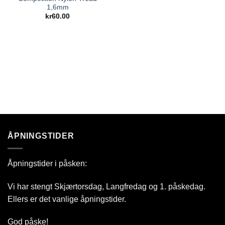
1,6mm
kr
60.00
ÅPNINGSTIDER
Åpningstider i påsken:
Vi har stengt Skjærtorsdag, Langfredag og 1. påskedag.
Ellers er det vanlige åpningstider.
God påske!