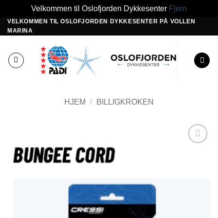
Velkommen til Oslofjorden Dykkesenter
Fjern
VELKOMMEN TIL OSLOFJORDEN DYKKESENTER PÅ VOLLEN
Skip
MARINA
to
content
HJEM
/
BILLIGKROKEN
Add to
Wishlist