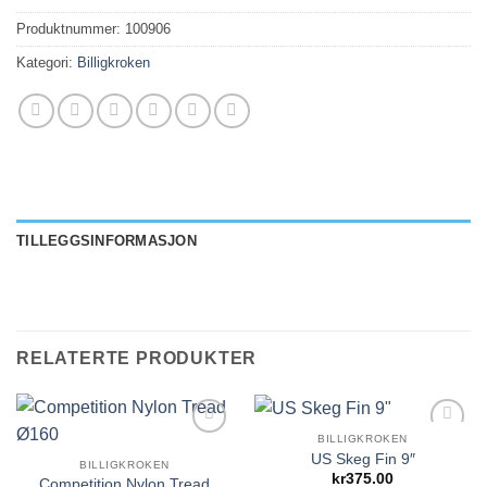
Produktnummer:
100906
Kategori:
Billigkroken
TILLEGGSINFORMASJON
RELATERTE PRODUKTER
BILLIGKROKEN
Add to
Add to
US Skeg Fin 9″
Wishlist
Wishlist
BILLIGKROKEN
kr
375.00
Competition Nylon Tread