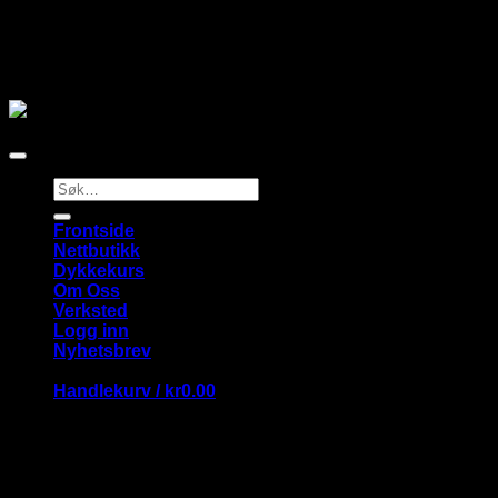
Våre merker
Copyright 2026 ©
Flatsome Theme
Søk
etter:
Frontside
Nettbutikk
Dykkekurs
Om Oss
Verksted
Logg inn
Nyhetsbrev
Handlekurv /
kr
0.00
Handlekurv