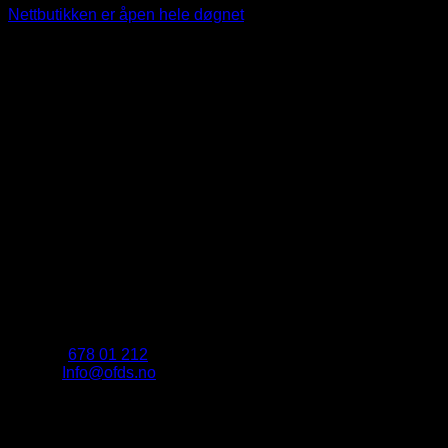
Nettbutikken er åpen hele døgnet
.
Kontakt
Telefon:
678 01 212
E-post:
Info@ofds.no
Adresse:
Vollen Marina.
Vollen Marina 9, 1390 Vollen