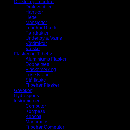
Drakter og Tilbehør
Draktventiler
Hansker
Hette
Mansjetter
Tilbehør Drakter
Tørrdrakter
Undertøy & Vams
Våtdrakter
Våtsko
Flasker og Tilbehør
Aluminiums Flasker
Dobbeltsett
Flaskemerking
Løse Kraner
Stålflaske
Tilbehør Flasker
Gavekort
Hydrosports
Instrumenter
Computer
Kompass
Konsoll
Manometer
Tilbehør Computer