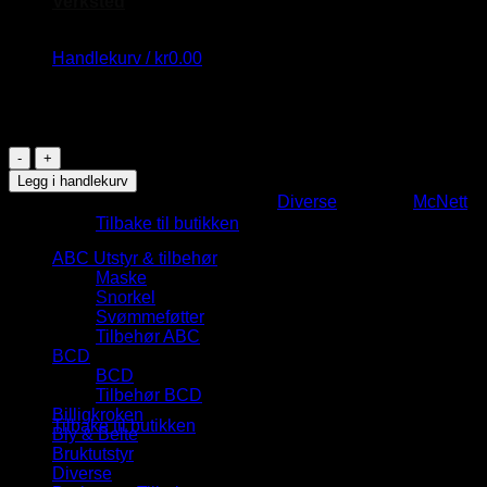
Verksted
Zip Tech
Handlekurv /
kr
0.00
kr
149.00
1 på lager
Zip
Tech
Legg i handlekurv
Du har ingen produkter i handlekurven.
antall
Produktnummer:
100473
Kategori:
Diverse
Stikkord:
McNett
Kategorier
Tilbake til butikken
ABC Utstyr & tilbehør
Handlekurv
Maske
Snorkel
Svømmeføtter
Tilbehør ABC
BCD
BCD
Du har ingen produkter i handlekurven.
Tilbehør BCD
Billigkroken
Tilbake til butikken
Bly & Belte
Bruktutstyr
Diverse