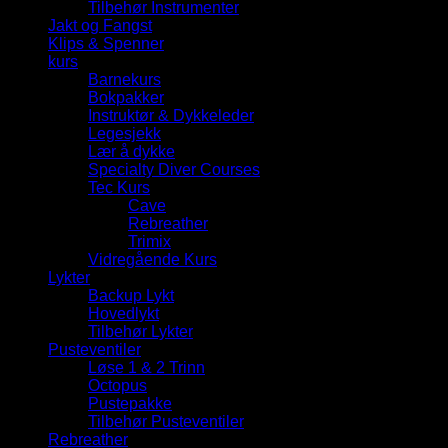
Tilbehør Instrumenter
Jakt og Fangst
Klips & Spenner
kurs
Barnekurs
Bokpakker
Instruktør & Dykkeleder
Legesjekk
Lær å dykke
Specialty Diver Courses
Tec Kurs
Cave
Rebreather
Trimix
Vidregående Kurs
Lykter
Backup Lykt
Hovedlykt
Tilbehør Lykter
Pusteventiler
Løse 1 & 2 Trinn
Octopus
Pustepakke
Tilbehør Pusteventiler
Rebreather