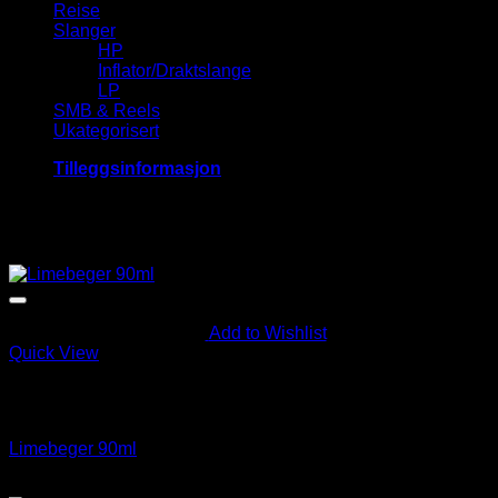
Reise
Slanger
HP
Inflator/Draktslange
LP
SMB & Reels
Ukategorisert
Tilleggsinformasjon
Relaterte produkter
Add to Wishlist
Quick View
Utsolgt
Diverse
Limebeger 90ml
kr
30.00